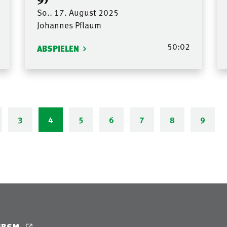
So.. 17. August 2025
Johannes Pflaum
50:02
ABSPIELEN
3
4
5
6
7
8
9
GBSM